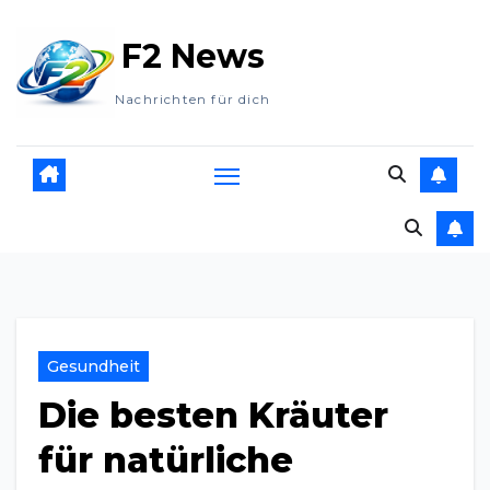
Zum
F2 News
Inhalt
springen
Nachrichten für dich
Gesundheit
Die besten Kräuter
für natürliche