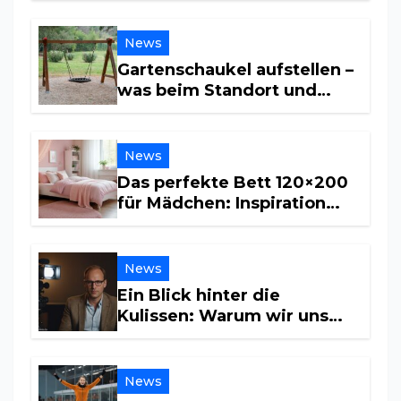
News
Gartenschaukel aufstellen –
was beim Standort und
Untergrund wichtig ist
News
Das perfekte Bett 120×200
für Mädchen: Inspiration
und Tipps für ein
traumhaftes Kinderzimmer
News
Ein Blick hinter die
Kulissen: Warum wir uns
für sein Privatleben
interessieren
News