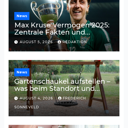
News
Max Kruse Vermögen 2025:
Zentrale Fakten und
Einkommensquellen
AUGUST 5, 2026
REDAKTION
News
Gartenschaukel aufstellen –
was beim Standort und
Untergrund wichtig ist
AUGUST 4, 2026
FREDERICH
SONNEVELD