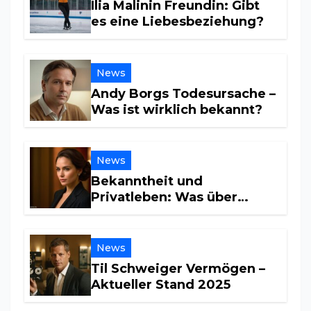
Ilia Malinin Freundin: Gibt
es eine Liebesbeziehung?
News
Andy Borgs Todesursache –
Was ist wirklich bekannt?
News
Bekanntheit und
Privatleben: Was über
Maria Furtwängler wirklich
bekannt ist
News
Til Schweiger Vermögen –
Aktueller Stand 2025