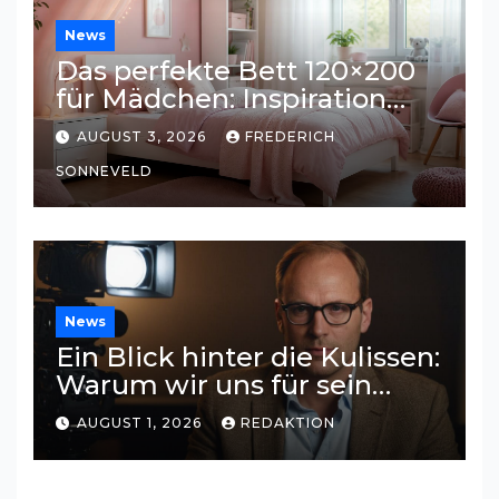
News
Das perfekte Bett 120×200
für Mädchen: Inspiration
und Tipps für ein
AUGUST 3, 2026
FREDERICH
traumhaftes Kinderzimmer
SONNEVELD
News
Ein Blick hinter die Kulissen:
Warum wir uns für sein
Privatleben interessieren
AUGUST 1, 2026
REDAKTION