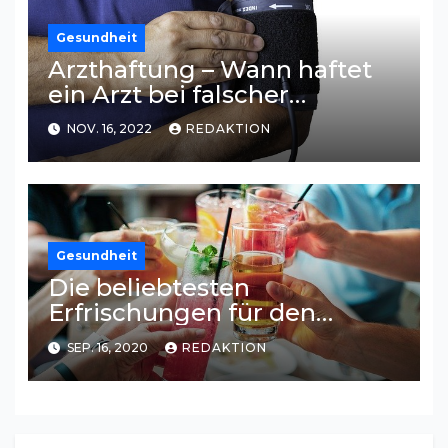
Gesundheit
Arzthaftung – Wann haftet
ein Arzt bei falscher
Diagnose?
NOV. 16, 2022
REDAKTION
Gesundheit
Die beliebtesten
Erfrischungen für den
Sommer
SEP. 16, 2020
REDAKTION