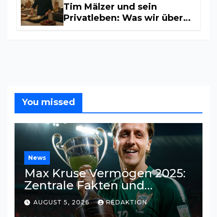
Tim Mälzer und sein
Privatleben: Was wir über
seine Beziehung wissen
You missed
News
Max Kruse Vermögen 2025:
Zentrale Fakten und
Einkommensquellen
AUGUST 5, 2026
REDAKTION