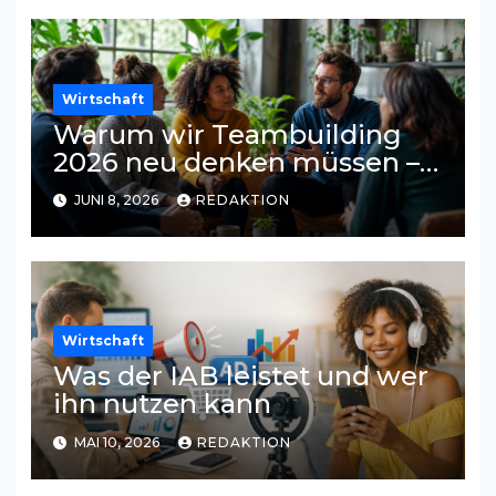
Wirtschaft
Warum wir Teambuilding
2026 neu denken müssen –
und was wirklich
JUNI 8, 2026
REDAKTION
funktioniert
Wirtschaft
Was der IAB leistet und wer
ihn nutzen kann
MAI 10, 2026
REDAKTION