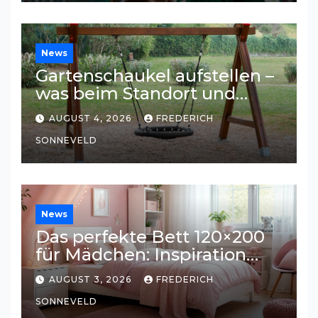
News
Gartenschaukel aufstellen –
was beim Standort und
Untergrund wichtig ist
AUGUST 4, 2026
FREDERICH
SONNEVELD
News
Das perfekte Bett 120×200
für Mädchen: Inspiration
und Tipps für ein
AUGUST 3, 2026
FREDERICH
traumhaftes Kinderzimmer
SONNEVELD