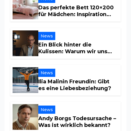
Das perfekte Bett 120×200
für Mädchen: Inspiration
und Tipps für ein
traumhaftes Kinderzimmer
News
Ein Blick hinter die
Kulissen: Warum wir uns
für sein Privatleben
interessieren
News
Ilia Malinin Freundin: Gibt
es eine Liebesbeziehung?
News
Andy Borgs Todesursache –
Was ist wirklich bekannt?