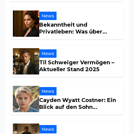
News
Bekanntheit und
Privatleben: Was über
Maria Furtwängler wirklich
bekannt ist
News
Til Schweiger Vermögen –
Aktueller Stand 2025
News
Cayden Wyatt Costner: Ein
Blick auf den Sohn
Hollywoods
News