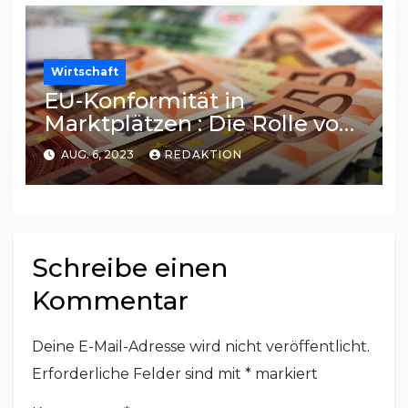
Wirtschaft
EU-Konformität in
Marktplätzen : Die Rolle von
Online-Bezahlsystemen
AUG. 6, 2023
REDAKTION
Schreibe einen
Kommentar
Deine E-Mail-Adresse wird nicht veröffentlicht.
Erforderliche Felder sind mit
*
markiert