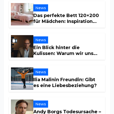
News
Das perfekte Bett 120×200
für Mädchen: Inspiration
und Tipps für ein
traumhaftes Kinderzimmer
News
Ein Blick hinter die
Kulissen: Warum wir uns
für sein Privatleben
interessieren
News
Ilia Malinin Freundin: Gibt
es eine Liebesbeziehung?
News
Andy Borgs Todesursache –