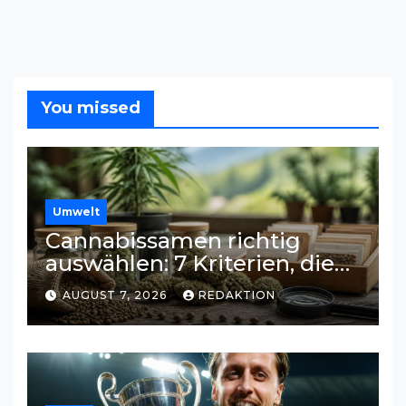
You missed
Umwelt
Cannabissamen richtig
auswählen: 7 Kriterien, die
beim Vergleich helfen
AUGUST 7, 2026
REDAKTION