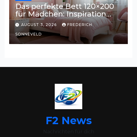
Das perfekte Bett 120×200
für Mädchen: Inspiration
und Tipps für ein
AUGUST 3, 2026
FREDERICH
traumhaftes Kinderzimmer
SONNEVELD
F2 News
Nachrichten für dich