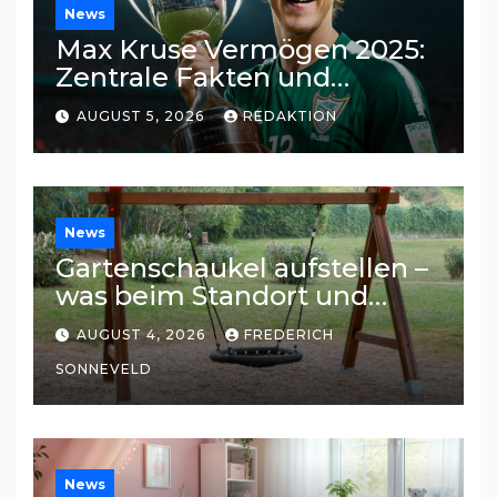
News
Max Kruse Vermögen 2025:
Zentrale Fakten und
Einkommensquellen
AUGUST 5, 2026
REDAKTION
News
Gartenschaukel aufstellen –
was beim Standort und
Untergrund wichtig ist
AUGUST 4, 2026
FREDERICH
SONNEVELD
News