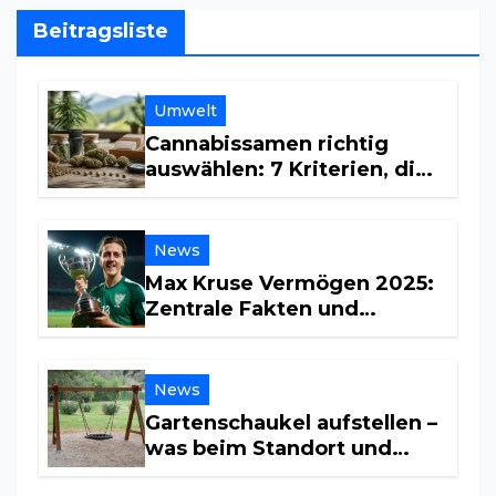
Beitragsliste
Umwelt
Cannabissamen richtig
auswählen: 7 Kriterien, die
beim Vergleich helfen
News
Max Kruse Vermögen 2025:
Zentrale Fakten und
Einkommensquellen
News
Gartenschaukel aufstellen –
was beim Standort und
Untergrund wichtig ist