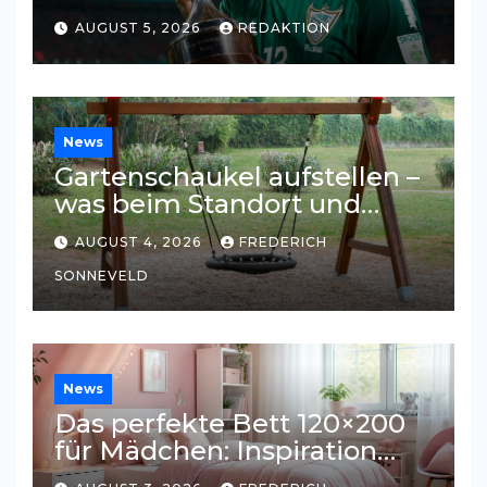
Einkommensquellen
AUGUST 5, 2026
REDAKTION
News
Gartenschaukel aufstellen –
was beim Standort und
Untergrund wichtig ist
AUGUST 4, 2026
FREDERICH
SONNEVELD
News
Das perfekte Bett 120×200
für Mädchen: Inspiration
und Tipps für ein