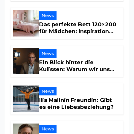
Untergrund wichtig ist
News
Das perfekte Bett 120×200
für Mädchen: Inspiration
und Tipps für ein
traumhaftes Kinderzimmer
News
Ein Blick hinter die
Kulissen: Warum wir uns
für sein Privatleben
interessieren
News
Ilia Malinin Freundin: Gibt
es eine Liebesbeziehung?
News