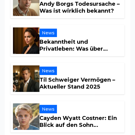
Andy Borgs Todesursache –
Was ist wirklich bekannt?
News
Bekanntheit und
Privatleben: Was über
Maria Furtwängler wirklich
bekannt ist
News
Til Schweiger Vermögen –
Aktueller Stand 2025
News
Cayden Wyatt Costner: Ein
Blick auf den Sohn
Hollywoods