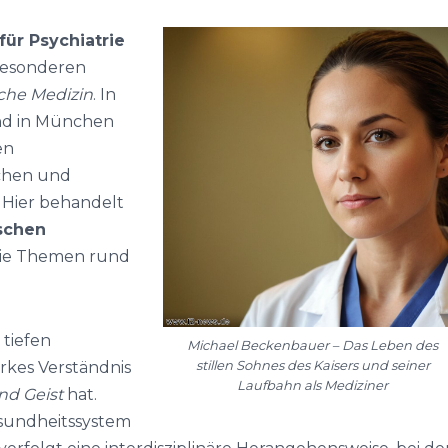
für Psychiatrie
 besonderen
che Medizin
. In
nd in München
en
chen und
 Hier behandelt
schen
ie Themen rund
 tiefen
Michael Beckenbauer – Das Leben des
stillen Sohnes des Kaisers und seiner
arkes Verständnis
Laufbahn als Mediziner
nd Geist
hat.
esundheitssystem