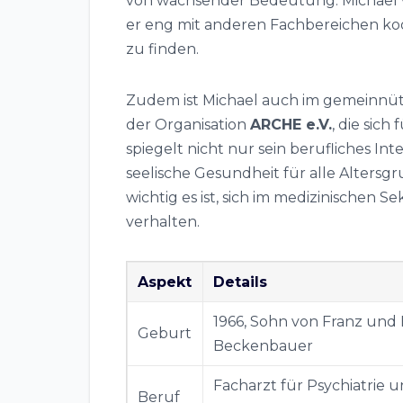
von wachsender Bedeutung. Michael ve
er eng mit anderen Fachbereichen koo
zu finden.
Zudem ist Michael auch im gemeinnütz
der Organisation
ARCHE e.V.
, die sic
spiegelt nicht nur sein berufliches I
seelische Gesundheit für alle Altersg
wichtig es ist, sich im medizinischen 
verhalten.
Aspekt
Details
1966, Sohn von Franz und 
Geburt
Beckenbauer
Facharzt für Psychiatrie 
Beruf