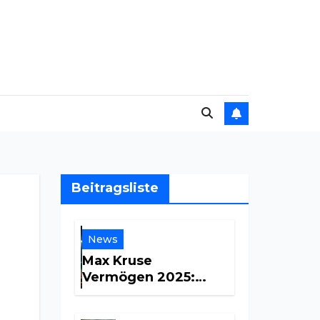
Beitragsliste
News
Max Kruse
Vermögen 2025:
Zentrale Fakten und
Einkommensquellen