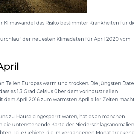
er Klimawandel das Risiko bestimmter Krankheiten für di
urchlauf der neuesten Klimadaten für April 2020 vom
pril
en Teilen Europas warm und trocken. Die jüngsten Dat
ass es 1,3 Grad Celsius über dem vorindustriellen
t dem April 2016 zum wärmsten April aller Zeiten macht
 uns zu Hause eingesperrt waren, hat es an manchen
n die untenstehende Karte der Niederschlagsanomalie
ärbten Teile Gebiete, die im vergangenen Monat trocken