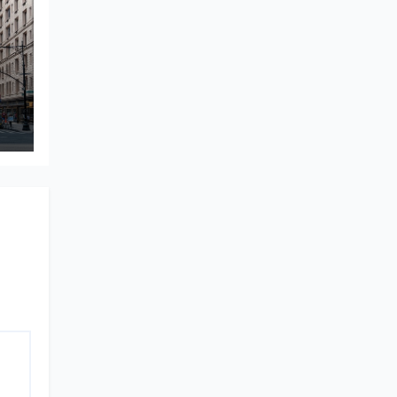
d
s
n