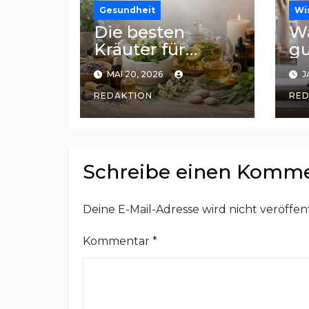
Gesundheit
Wi
Die besten
Wa
Kräuter für
gu
natürliche
L
MAI 20, 2026
J
Entspannung
au
REDAKTION
RED
und Stressabbau
Schreibe einen Komm
Deine E-Mail-Adresse wird nicht veröffent
Kommentar
*