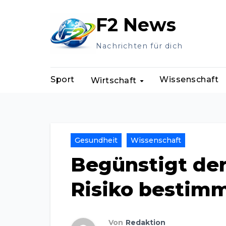
Zum
F2 News
Inhalt
springen
Nachrichten für dich
Sport
Wissenschaft
Wirtschaft
Gesundheit
Wissenschaft
Begünstigt de
Risiko bestim
Von
Redaktion