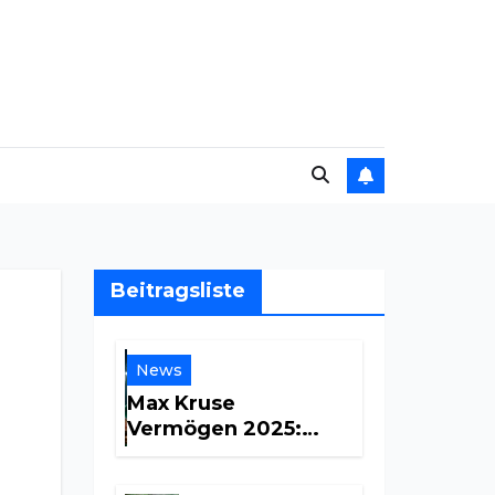
Beitragsliste
News
Max Kruse
Vermögen 2025:
Zentrale Fakten und
Einkommensquellen