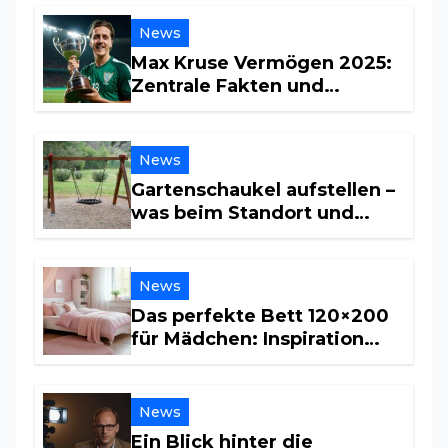
News
Max Kruse Vermögen 2025:
Zentrale Fakten und
Einkommensquellen
News
Gartenschaukel aufstellen –
was beim Standort und
Untergrund wichtig ist
News
Das perfekte Bett 120×200
für Mädchen: Inspiration
und Tipps für ein
traumhaftes Kinderzimmer
News
Ein Blick hinter die