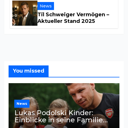
News
Til Schweiger Vermögen –
Aktueller Stand 2025
You missed
News
Lukas Podolski Kinder:
Einblicke in seine Familie
und Privatsphäre