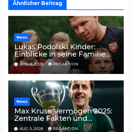
Ähnlicher Beitrag
News
Lukas Podolski Kinder:
Einblicke in seine Familie
und Privatsphäre
AUG. 8, 2026
REDAKTION
News
Max Kruse Vermögen 2025:
Zentrale Fakten und
Einkommensquellen
AUG. 5, 2026
REDAKTION