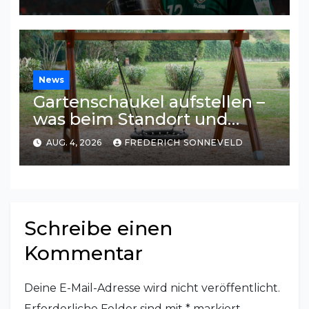
News
Gartenschaukel aufstellen –
was beim Standort und
Untergrund wichtig ist
AUG. 4, 2026
FREDERICH SONNEVELD
Schreibe einen
Kommentar
Deine E-Mail-Adresse wird nicht veröffentlicht.
Erforderliche Felder sind mit
*
markiert