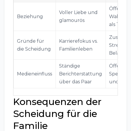
Öffentli
Voller Liebe und
Beziehung
Wahrne
glamourös
als Trau
Zusätzli
Gründe für
Karrierefokus vs.
Stress u
die Scheidung
Familienleben
Belastun
Ständige
Öffentli
Medieneinfluss
Berichterstattung
Spekulat
über das Paar
und Dru
Konsequenzen der
Scheidung für die
Familie