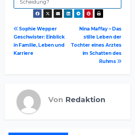
Scheidung?
Beitragsnavigation
Sophie Wepper
Nina Maffay – Das
Geschwister: Einblick
stille Leben der
in Familie, Leben und
Tochter eines Arztes
Karriere
im Schatten des
Ruhms
Von
Redaktion