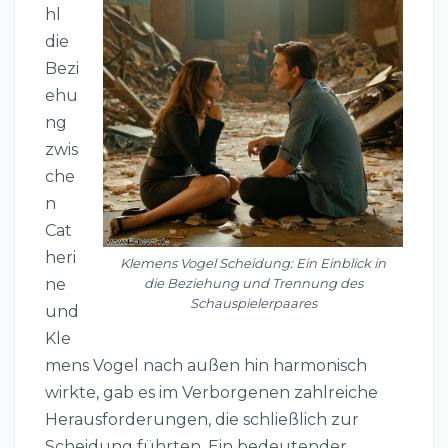
hl
die
Bezi
ehu
ng
zwis
che
n
Cat
heri
Klemens Vogel Scheidung: Ein Einblick in
ne
die Beziehung und Trennung des
Schauspielerpaares
und
Kle
mens Vogel nach außen hin harmonisch
wirkte, gab es im Verborgenen zahlreiche
Herausforderungen, die schließlich zur
Scheidung führten. Ein bedeutender