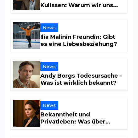
Kulissen: Warum wir uns
für sein Privatleben
interessieren
News
Ilia Malinin Freundin: Gibt
es eine Liebesbeziehung?
News
Andy Borgs Todesursache –
Was ist wirklich bekannt?
News
Bekanntheit und
Privatleben: Was über
Maria Furtwängler wirklich
bekannt ist