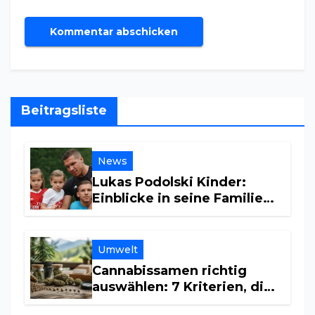
Beitragsliste
News
Lukas Podolski Kinder:
Einblicke in seine Familie
und Privatsphäre
Umwelt
Cannabissamen richtig
auswählen: 7 Kriterien, die
beim Vergleich helfen