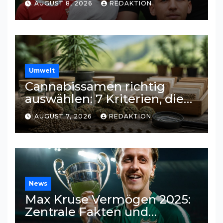
AUGUST 8, 2026
REDAKTION
Umwelt
Cannabissamen richtig
auswählen: 7 Kriterien, die
beim Vergleich helfen
AUGUST 7, 2026
REDAKTION
News
Max Kruse Vermögen 2025:
Zentrale Fakten und