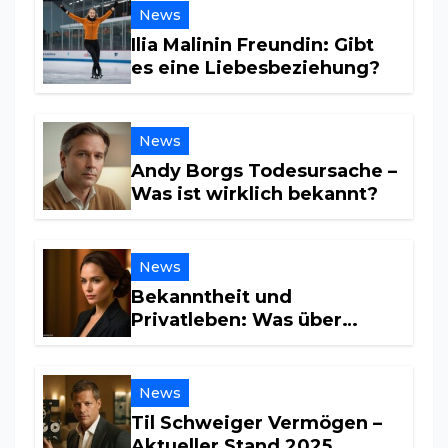
News
Ilia Malinin Freundin: Gibt
es eine Liebesbeziehung?
News
Andy Borgs Todesursache –
Was ist wirklich bekannt?
News
Bekanntheit und
Privatleben: Was über
Maria Furtwängler wirklich
bekannt ist
News
Til Schweiger Vermögen –
Aktueller Stand 2025