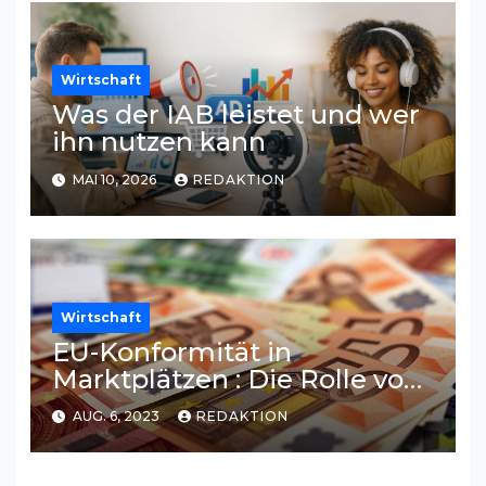
Wirtschaft
Was der IAB leistet und wer
ihn nutzen kann
MAI 10, 2026
REDAKTION
Wirtschaft
EU-Konformität in
Marktplätzen : Die Rolle von
Online-Bezahlsystemen
AUG. 6, 2023
REDAKTION