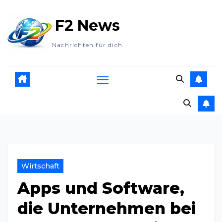
Zum
F2 News
Inhalt
springen
Nachrichten für dich
Wirtschaft
Apps und Software,
die Unternehmen bei