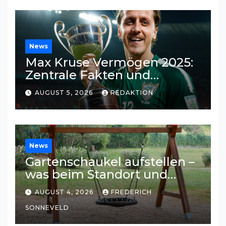
News
Max Kruse Vermögen 2025:
Zentrale Fakten und
Einkommensquellen
AUGUST 5, 2026
REDAKTION
News
Gartenschaukel aufstellen –
was beim Standort und
Untergrund wichtig ist
AUGUST 4, 2026
FREDERICH
SONNEVELD