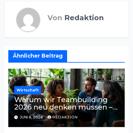
Von
Redaktion
Ähnlicher Beitrag
Wirtschaft
Warum wir Teambuilding
2026 neu denken müssen –
und was wirklich
JUNI 8, 2026
REDAKTION
funktioniert