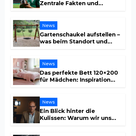
Zentrale Fakten und
Einkommensquellen
News
Gartenschaukel aufstellen –
was beim Standort und
Untergrund wichtig ist
News
Das perfekte Bett 120×200
für Mädchen: Inspiration
und Tipps für ein
traumhaftes Kinderzimmer
News
Ein Blick hinter die
Kulissen: Warum wir uns
für sein Privatleben
interessieren