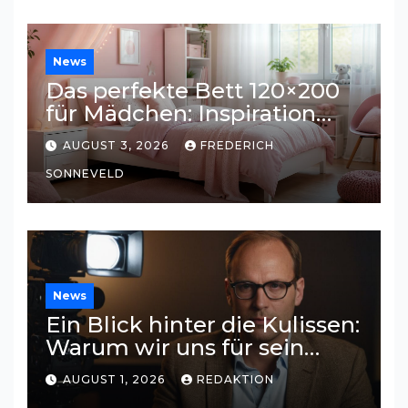
News
Das perfekte Bett 120×200
für Mädchen: Inspiration
und Tipps für ein
AUGUST 3, 2026
FREDERICH
traumhaftes Kinderzimmer
SONNEVELD
News
Ein Blick hinter die Kulissen:
Warum wir uns für sein
Privatleben interessieren
AUGUST 1, 2026
REDAKTION